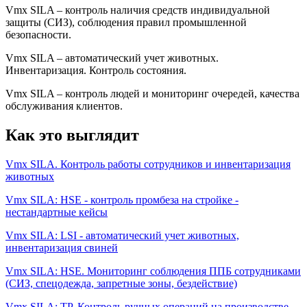
Vmx SILA – контроль наличия средств индивидуальной
защиты (СИЗ), соблюдения правил промышленной
безопасности.
Vmx SILA – автоматический учет животных.
Инвентаризация. Контроль состояния.
Vmx SILA – контроль людей и мониторинг очередей, качества
обслуживания клиентов.
Как это выглядит
Vmx SILA. Контроль работы сотрудников и инвентаризация
животных
Vmx SILA: HSE - контроль промбеза на стройке -
нестандартные кейсы
Vmx SILA: LSI - автоматический учет животных,
инвентаризация свиней
Vmx SILA: HSE. Мониторинг соблюдения ППБ сотрудниками
(СИЗ, спецодежда, запретные зоны, бездействие)
Vmx SILA: TP. Контроль ручных операций на производстве