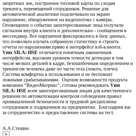
запретных зон, построение тепловой карты по следам
трекинга, перемещений сотрудников. Решение для
автоматической аналитики подсвечивало на экране
нарушение, обнаруженное на видеопотоке с камеры.
Оповещение о событии заинтересованные лица получали
сигналом внутри клиента и дополнительно - сообщением в
мессенджер. Все нарушения фиксировались в базу данных,
что позволяло изучать собранную статистику и строить
отчеты по нарушениям прямо в интерфейсе вэб-клиента.
Vmx SILA: HSE
отличается понятным лаконичным
интерфейсом, высоким уровнем точности детекции в том
числе мелких деталей в кадре, безошибочным определением и
трекингом человека даже по части тела (локоть, плечо).
Система комфортна в использовании и не беспокоит
ложными срабатываниями.
Оценив возможности продукта
компании “ВидеоМатрикс”, готовы рекомендовать
Vmx
SILA: HSE
всем заинтересованным лицам для качественного
решения по автоматизации контроля соблюдения правил
промышленной безопасности и трудовой дисциплины
сотрудников и подрядчиков на предприятии.
Благодарим вас
за сотрудничество и предоставление системы на тест.
А.А.Стешин
×