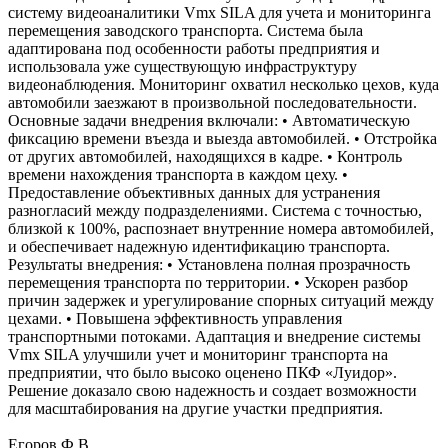
систему видеоаналитики Vmx SILA для учета и мониторинга
перемещения заводского транспорта. Система была
адаптирована под особенности работы предприятия и
использовала уже существующую инфраструктуру
видеонаблюдения. Мониторинг охватил несколько цехов, куда
автомобили заезжают в произвольной последовательности.
Основные задачи внедрения включали: • Автоматическую
фиксацию времени въезда и выезда автомобилей. • Отстройка
от других автомобилей, находящихся в кадре. • Контроль
времени нахождения транспорта в каждом цеху. •
Предоставление объективных данных для устранения
разногласий между подразделениями. Система с точностью,
близкой к 100%, распознает внутренние номера автомобилей,
и обеспечивает надежную идентификацию транспорта.
Результаты внедрения: • Установлена полная прозрачность
перемещения транспорта по территории. • Ускорен разбор
причин задержек и урегулирование спорных ситуаций между
цехами. • Повышена эффективность управления
транспортными потоками. Адаптация и внедрение системы
Vmx SILA улучшили учет и мониторинг транспорта на
предприятии, что было высоко оценено ПКФ «Луидор».
Решение доказало свою надежность и создает возможности
для масштабирования на другие участки предприятия.
Егоров Ф.В.