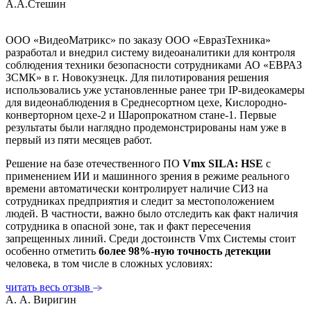
А.А.Стешин
ООО «ВидеоМатрикс» по заказу ООО «ЕвразТехника»
разработал и внедрил систему видеоаналитики для контроля
соблюдения техники безопасности сотрудниками АО «ЕВРАЗ
ЗСМК» в г. Новокузнецк. Для пилотирования решения
использовались уже установленные ранее три IP-видеокамеры
для видеонаблюдения в Среднесортном цехе, Кислородно-
конверторном цехе-2 и Шаропрокатном стане-1. Первые
результаты были наглядно продемонстрированы нам уже в
первый из пяти месяцев работ.
Решение на базе отечественного ПО
Vmx SILA: HSE
с
применением ИИ и машинного зрения в режиме реального
времени автоматически контролирует наличие СИЗ на
сотрудниках предприятия и следит за местоположением
людей. В частности, важно было отследить как факт наличия
сотрудника в опасной зоне, так и факт пересечения
запрещенных линий. Среди достоинств Vmx Системы стоит
особенно отметить
более 98%-ную точность детекции
человека, в том числе в сложных условиях:
читать весь отзыв
А. А. Виригин