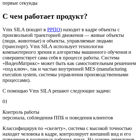
первые секунды
С чем работает продукт?
Vmx SILA (входит в
РРПО
) находит в кадре объекты с
произвольной траекторией движения — живые объекты
(люди, животные) и объекты, управляемые людьми
(транспорт). Vmx SILA использует технологии
компьютерного зрения и алгоритмы машинного обучения и
совершенствует сама себя в процессе работы. Система
«ВидеоМатрикс» может быть как самостоятельным решением
«под ключ», так и частью внутренней MES (manufacturing
execution system, системы управления производственными
процессами).
С помощью Vmx SILA решают следующие задачи:
01
Контроль работы
персонала, соблюдения ППБ и поведения клиентов
Классифицируя по «скелету», система с высокой точностью
находит человека в кадре, контролирует внешний вид и его
поведение в различных рабочих зонах. На основе детекторов