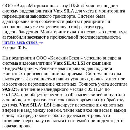
ООО «ВидеоМатрикс» по заказу ПКФ «Луидор» внедрил
систему видеоаналитики Vmx SILA для учета и мониторинга
перемещения заводского транспорта. Система была
адаптирована под особенности работы предприятия и
использовала уже существующую инфраструктуру
видеонаблюдения. Мониторинг охватил несколько цехов, куда
автомобили заезжают в произвольной последовательности.
читать весь отзыв
Егоров Ф.В.
На предприятии ООО «Камский Бекон» успешно внедрена
система видеоаналитики
Vmx SILA: LSI
от компании
«ВидеоМатрикс». Решение адаптировано для подсчета
животных при взвешивании на приемке.
Система показала
высокую эффективность в наших условиях, включая плотное
и хаотичное перемещение животных. Точность учета достигла
99,982%
в течение календарного месяца с 05.11.24 по
05.12.24, при общем пересчете из 45 тысяч свиней допустили
8 ошибок, что практически сокращает время на их обработку
до нуля.
Vmx SILA: LSI
фиксирует перемещения животных
вперед и назад между зонами, такие как вход на весы и выход
с них, что представляет собой 3 рубежа контроля. Это
позволяет персоналу сверяться с системой при подсчете, что
гораздо проще.