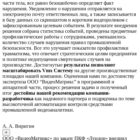
части тела, все равно безошибочно определяет факт
нарушения. Уведомление о нарушении отправляется на
электронную почту ответственных лиц, а также записывается
в базу данных со скриншотом и коротким видеороликом с
зафиксированным целевым событием. В результате внедрения
решения собрана статистика событий, проведены предметные
профилактические работы с сотрудниками, уменьшилось
количество случаев нарушения правил промышленной
безопасности. Все это улучшает показатели профилактики
травматизма, что отвечает стратегическим целям предприятия
и политике недопущения смертельных случаев на
производстве. Достигнутые
результаты позволяют
масштабировать Vmx Систему
на другие производственные
площадки нашей компании. Оцененная нами по достоинству
экспертиза ООО “ВидеоМатрикс” в программной и
аппаратной части, процесс решения задачи и полученный
итог
достойны нашей рекомендации компании-
разработчика
как надежного партнера и подрядчика по теме
высокоточной автоматизации контроля средствами
промышленной видеоаналитики.
А. А. Виригин
×
ООО «ВидеоМатрикс» по заказу ПКФ «Луидор» внедрил