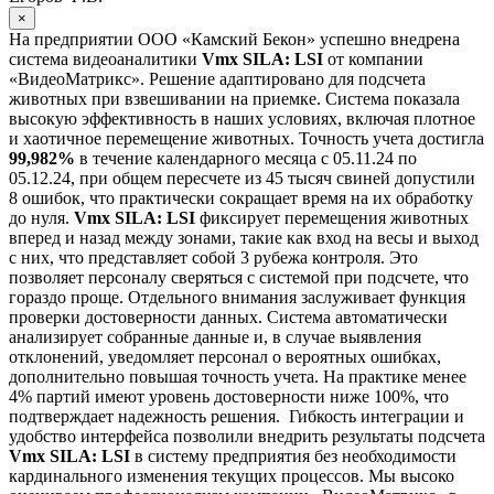
×
На предприятии ООО «Камский Бекон» успешно внедрена
система видеоаналитики
Vmx SILA: LSI
от компании
«ВидеоМатрикс». Решение адаптировано для подсчета
животных при взвешивании на приемке.
Система показала
высокую эффективность в наших условиях, включая плотное
и хаотичное перемещение животных. Точность учета достигла
99,982%
в течение календарного месяца с 05.11.24 по
05.12.24, при общем пересчете из 45 тысяч свиней допустили
8 ошибок, что практически сокращает время на их обработку
до нуля.
Vmx SILA: LSI
фиксирует перемещения животных
вперед и назад между зонами, такие как вход на весы и выход
с них, что представляет собой 3 рубежа контроля. Это
позволяет персоналу сверяться с системой при подсчете, что
гораздо проще.
Отдельного внимания заслуживает функция
проверки достоверности данных. Система автоматически
анализирует собранные данные и, в случае выявления
отклонений, уведомляет персонал о вероятных ошибках,
дополнительно повышая точность учета. На практике менее
4% партий имеют уровень достоверности ниже 100%, что
подтверждает надежность решения.
Гибкость интеграции и
удобство интерфейса позволили внедрить результаты подсчета
Vmx SILA: LSI
в систему предприятия без необходимости
кардинального изменения текущих процессов.
Мы высоко