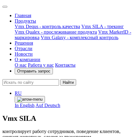
Главная
Продукты
Vmx Dequs - контроль качества
Vmx SILA - трекинг
Vmx Qualex - прослеживание продукта
Vmx MarkerID -
маркировка
Vmx Galaxy - комплексный контроль
Решения
Отрасли
Новости
О компании
О нас
Работа у нас
Контакты
Отправить запрос
Найти
RU
In English
Auf Deutsch
Vmx SILA
контролирует работу сотрудников, поведение клиентов,
считает животных, следит за транспортом