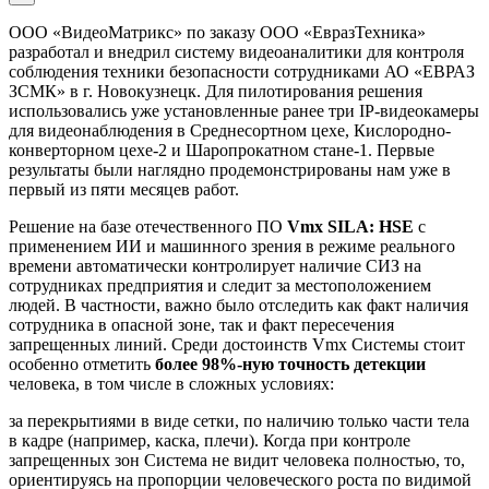
ООО «ВидеоМатрикс» по заказу ООО «ЕвразТехника»
разработал и внедрил систему видеоаналитики для контроля
соблюдения техники безопасности сотрудниками АО «ЕВРАЗ
ЗСМК» в г. Новокузнецк. Для пилотирования решения
использовались уже установленные ранее три IP-видеокамеры
для видеонаблюдения в Среднесортном цехе, Кислородно-
конверторном цехе-2 и Шаропрокатном стане-1. Первые
результаты были наглядно продемонстрированы нам уже в
первый из пяти месяцев работ.
Решение на базе отечественного ПО
Vmx SILA: HSE
с
применением ИИ и машинного зрения в режиме реального
времени автоматически контролирует наличие СИЗ на
сотрудниках предприятия и следит за местоположением
людей. В частности, важно было отследить как факт наличия
сотрудника в опасной зоне, так и факт пересечения
запрещенных линий. Среди достоинств Vmx Системы стоит
особенно отметить
более 98%-ную точность детекции
человека, в том числе в сложных условиях:
за перекрытиями в виде сетки, по наличию только части тела
в кадре (например, каска, плечи). Когда при контроле
запрещенных зон Система не видит человека полностью, то,
ориентируясь на пропорции человеческого роста по видимой