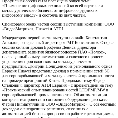
Профильная сессия была посвящена общей теме:
«Применение цифровых технологий ко всей вертикали
металлургического бизнеса: от цифрового рудника к
цифровому заводу» и состояла из двух частей.
Спонсорами обеих частей сессии выступили компании: ООО
«ВидеоМатрикс», Huawei и ATDI.
Модератором первой части выступил онлайн Константин
Анкилов, генеральный директор «TMT Консалтинг». Открыл
сессию онлайн-доклад Ерофеева Дениса, директора
департамента развития бизнес-процессов ПАО «Полюс»,
посвященный опыту автоматизации сквозного процесса
управления производством на металлургическом
предприятии. Дмитрий Полпуденко из регионального офиса
Евразия Huawei представил доклад о применении сетей 5G
для горнодобывающей и металлургической промышленности
на примере предприятий Китая. Продолжил тему Федор
Станкевич, директор ATDI Евразия – с презентацией на тему
«Практический опыт планирования сетей LTE/PMP/MW в
горнодобывающей промышленности». Об автоматизации
контроля техпроцесса и состояния оборудования рассказал
Фарид Нигматуллин из ООО «ВидеоМатрикс». С совместным
докладом о внедренных решениях, связанных с
автоматизацией бизнес-процессов по работе с рекламациями,