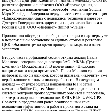
выступили Дмитрий Клейменов, главный менеджер блока по
развитию функции снабжения ООО «Евразхолдинг», и
руководитель направления «Террасофт» компании Softline,
Марк Калайдов. Завершила первую часть сессии презентация
«Широкополосная связь с подвижной техникой в карьере»
Дмитрия Говердовского, директора по развитию бизнеса в
России и СНГ ООО «Инфинет» (Infinet Wireless).
Продолжили обсуждение и общение спикеры и партнеры уже
в неформальной обстановке за единым столом в ресторане
ЦВК «Экспоцентр» во время проведения закрытого ланча
экспертов.
Вторую часть профильной сессии открыл доклад Павла
Морякова, генерального директора ЗАО «МКМ» (Группа
компаний «Москабельмет). В презентации «Цифровая
вакцина: как и когда применять?» Павел Моряков сравнил
цифровизацию с вакциной, которая призвана «излечить» уже
неработающие методы и подходы бизнеса. В следующем
докладе — от руководителя направления IoT и сетей
компании Softline Сергея Монина — были представлены
системы контроля производственных объектов и персонала,
также разговор шел о технологиях RFID, BLE, UWB, GPS.
Совместно представили ранее реализованный кейс
повышения эффективности работы прокатного стана на
комбинате НЛМК, руководитель проектов Группы НЛМК