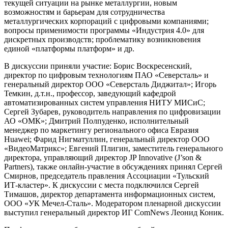
текущей ситуации на рынке металлургии, новым
возможностям и барьерам для сотрудничества
металлургических корпораций с цифровыми компаниями;
вопросы применимости программы «Индустрия 4.0» для
дискретных производств; проблематику возникновения
единой «платформы платформ» и др.
В дискуссии приняли участие: Борис Воскресенский,
директор по цифровым технологиям ПАО «Северсталь» и
генеральный директор ООО «Северсталь Диджитал»; Игорь
Темкин, д.т.н., профессор, заведующий кафедрой
автоматизированных систем управления НИТУ МИСиС;
Сергей Зубарев, руководитель направления по цифровизации
АО «ОМК»; Дмитрий Полпуденко, исполнительный
менеджер по маркетингу регионального офиса Евразия
Huawei; Фарид Нигматуллин, генеральный директор ООО
«ВидеоМатрикс»; Евгений Плигин, заместитель генерального
директора, управляющий директор JP Innovative (J’son &
Partners), также онлайн-участие в обсуждениях принял Сергей
Смирнов, председатель правления Ассоциации «Тульский
ИТ-кластер». К дискуссии с места подключился Сергей
Тимашов, директор департамента информационных систем,
ООО «УК Мечел-Сталь». Модератором пленарной дискуссии
выступил генеральный директор ИГ ComNews Леонид Коник.