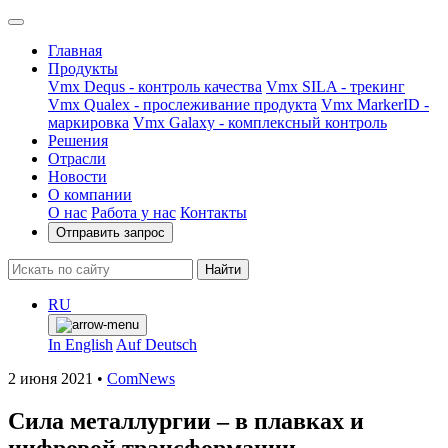
Главная
Продукты
Vmx Dequs - контроль качества
Vmx SILA - трекинг
Vmx Qualex - прослеживание продукта
Vmx MarkerID -
маркировка
Vmx Galaxy - комплексный контроль
Решения
Отрасли
Новости
О компании
О нас
Работа у нас
Контакты
Отправить запрос
Найти
RU
In English
Auf Deutsch
2 июня 2021
•
ComNews
Сила металлургии – в плавках и
цифровой трансформации