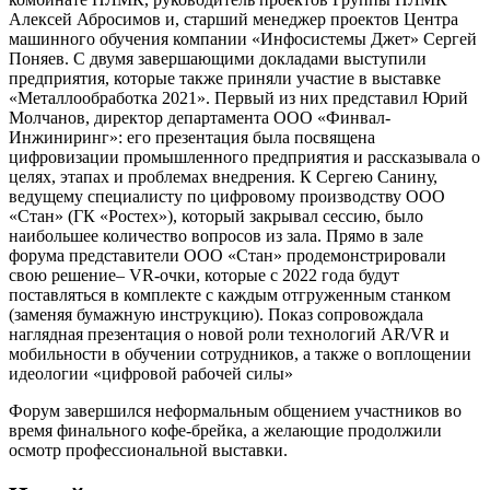
Алексей Абросимов и, старший менеджер проектов Центра
машинного обучения компании «Инфосистемы Джет» Сергей
Поняев. С двумя завершающими докладами выступили
предприятия, которые также приняли участие в выставке
«Металлообработка 2021». Первый из них представил Юрий
Молчанов, директор департамента ООО «Финвал-
Инжиниринг»: его презентация была посвящена
цифровизации промышленного предприятия и рассказывала о
целях, этапах и проблемах внедрения. К Сергею Санину,
ведущему специалисту по цифровому производству ООО
«Стан» (ГК «Ростех»), который закрывал сессию, было
наибольшее количество вопросов из зала. Прямо в зале
форума представители ООО «Стан» продемонстрировали
свою решение– VR-очки, которые с 2022 года будут
поставляться в комплекте с каждым отгруженным станком
(заменяя бумажную инструкцию). Показ сопровождала
наглядная презентация о новой роли технологий AR/VR и
мобильности в обучении сотрудников, а также о воплощении
идеологии «цифровой рабочей силы»
Форум завершился неформальным общением участников во
время финального кофе-брейка, а желающие продолжили
осмотр профессиональной выставки.