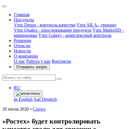
Главная
Продукты
Vmx Dequs - контроль качества
Vmx SILA - трекинг
Vmx Qualex - прослеживание продукта
Vmx MarkerID -
маркировка
Vmx Galaxy - комплексный контроль
Решения
Отрасли
Новости
О компании
О нас
Работа у нас
Контакты
Отправить запрос
Найти
RU
In English
Auf Deutsch
20 июля 2020
•
Сnews
«Ростех» будет контролировать
качество стали для авиации с