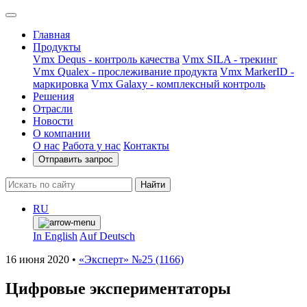
Главная
Продукты
Vmx Dequs - контроль качества
Vmx SILA - трекинг
Vmx Qualex - прослеживание продукта
Vmx MarkerID -
маркировка
Vmx Galaxy - комплексный контроль
Решения
Отрасли
Новости
О компании
О нас
Работа у нас
Контакты
Отправить запрос
Найти
RU
In English
Auf Deutsch
16 июня 2020
•
«Эксперт» №25 (1166)
Цифровые экспериментаторы