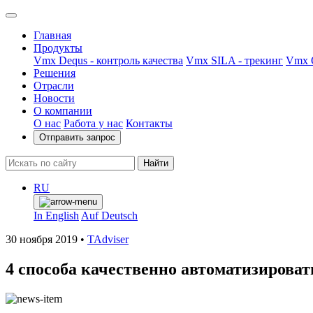
Главная
Продукты
Vmx Dequs - контроль качества
Vmx SILA - трекинг
Vmx Q
Решения
Отрасли
Новости
О компании
О нас
Работа у нас
Контакты
Отправить запрос
Найти
RU
In English
Auf Deutsch
30 ноября 2019
•
TAdviser
4 способа качественно автоматизироват