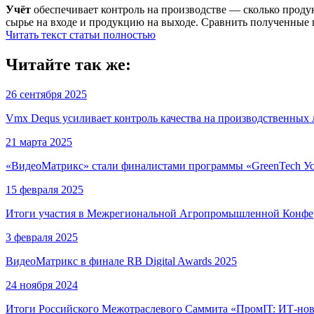
Учёт
обеспечивает контроль на производстве — сколько продук
сырье на входе и продукцию на выходе. Сравнить полученные по
Читать текст статьи полностью
Читайте так же:
26 сентября 2025
Vmx Dequs усиливает контроль качества на производственных
21 марта 2025
«ВидеоМатрикс» стали финалистами программы «GreenTech Ус
15 февраля 2025
Итоги участия в Межрегиональной Агропромышленной Конфе
3 февраля 2025
ВидеоМатрикс в финале RB Digital Awards 2025
24 ноября 2024
Итоги Российского Межотраслевого Саммита «ПромIT: ИТ-но