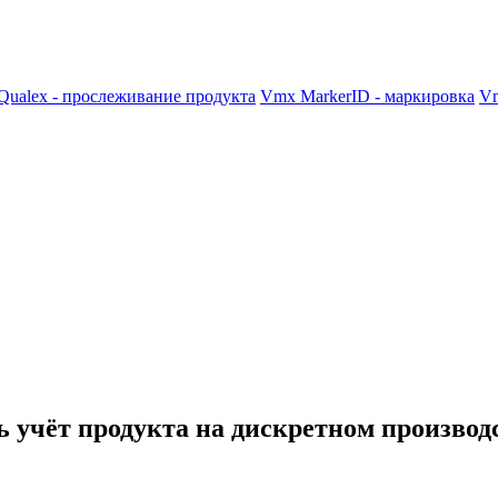
ualex - прослеживание продукта
Vmx MarkerID - маркировка
Vm
ь учёт продукта на дискретном производ